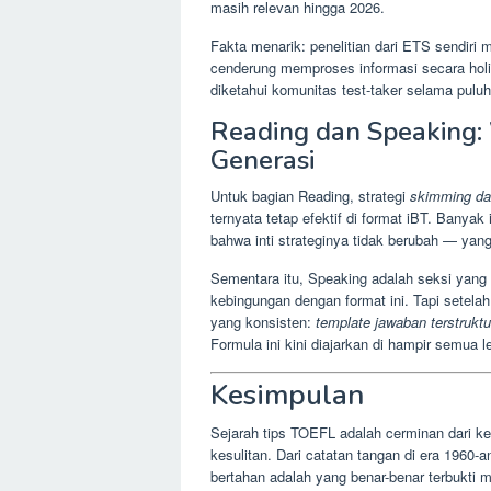
masih relevan hingga 2026.
Fakta menarik: penelitian dari ETS sendiri 
cenderung memproses informasi secara holi
diketahui komunitas test-taker selama pulu
Reading dan Speaking: 
Generasi
Untuk bagian Reading, strategi
skimming da
ternyata tetap efektif di format iBT. Banya
bahwa inti strateginya tidak berubah — ya
Sementara itu, Speaking adalah seksi yang 
kebingungan dengan format ini. Tapi setel
yang konsisten:
template jawaban terstruktu
Formula ini kini diajarkan di hampir semua
Kesimpulan
Sejarah tips TOEFL adalah cerminan dari ke
kesulitan. Dari catatan tangan di era 1960-an
bertahan adalah yang benar-benar terbukti m