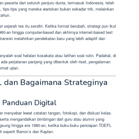
n peserta dari seluruh penjuru dunia, termasuk Indonesia, telah
 tips-tips yang mereka wariskan bukan sekadar trik, melainkan
tahun.
 sejarah tes itu sendiri. Ketika format berubah, strategi pun ikut
1960-an hingga computer-based dan akhirnya internet-based test
ransisi melahirkan pendekatan baru yang lebih adaptif dan
yalah soal hafalan kosakata atau latihan soal rutin. Padahal, di
i, ada perjalanan panjang yang dibentuk oleh riset, pengalaman
rmat ujian.
L dan Bagaimana Strateginya
 Panduan Digital
r menyebar lewat catatan tangan, fotokopi, dan diskusi kelas.
peserta mengandalkan bimbingan dari guru atau alumni yang
angsung hingga era 1980-an, ketika buku-buku persiapan TOEFL
t seperti Barron’s dan Kaplan.