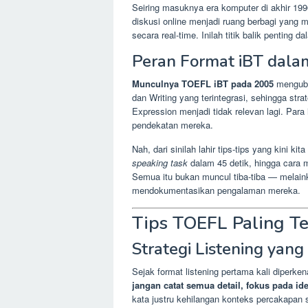
Seiring masuknya era komputer di akhir 1990
diskusi online menjadi ruang berbagi yang 
secara real-time. Inilah titik balik penting 
Peran Format iBT dal
Munculnya TOEFL iBT pada 2005
menguba
dan Writing yang terintegrasi, sehingga str
Expression menjadi tidak relevan lagi. Para
pendekatan mereka.
Nah, dari sinilah lahir tips-tips yang kini kit
speaking task
dalam 45 detik, hingga cara
Semua itu bukan muncul tiba-tiba — melainka
mendokumentasikan pengalaman mereka.
Tips TOEFL Paling Te
Strategi Listening yan
Sejak format listening pertama kali diperken
jangan catat semua detail, fokus pada id
kata justru kehilangan konteks percakapan 