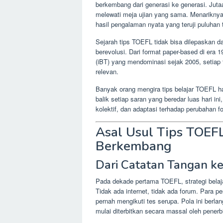
berkembang dari generasi ke generasi. Jutaa
melewati meja ujian yang sama. Menariknya,
hasil pengalaman nyata yang teruji puluhan 
Sejarah tips TOEFL tidak bisa dilepaskan dari
berevolusi. Dari format paper-based di era 
(iBT) yang mendominasi sejak 2005, setiap t
relevan.
Banyak orang mengira tips belajar TOEFL han
balik setiap saran yang beredar luas hari in
kolektif, dan adaptasi terhadap perubahan fo
Asal Usul Tips TOEF
Berkembang
Dari Catatan Tangan ke
Pada dekade pertama TOEFL, strategi belaja
Tidak ada internet, tidak ada forum. Para 
pernah mengikuti tes serupa. Pola ini berl
mulai diterbitkan secara massal oleh penerbi