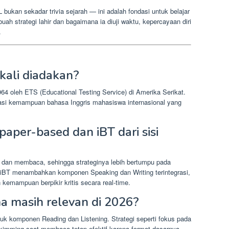
bukan sekadar trivia sejarah — ini adalah fondasi untuk belajar
ah strategi lahir dan bagaimana ia diuji waktu, kepercayaan diri
.
ali diadakan?
4 oleh ETS (Educational Testing Service) di Amerika Serikat.
asi kemampuan bahasa Inggris mahasiswa internasional yang
per-based dan iBT dari sisi
 dan membaca, sehingga strateginya lebih bertumpu pada
 iBT menambahkan komponen Speaking dan Writing terintegrasi,
 kemampuan berpikir kritis secara real-time.
a masih relevan di 2026?
uk komponen Reading dan Listening. Strategi seperti fokus pada
kimming saat membaca tetap efektif karena format dasarnya