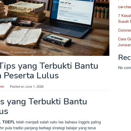
cw-chec
7 Kesa
Susah 
Coronav
Cara G
Jurusan
Rec
Tips yang Terbukti Bantu
No com
n Peserta Lulus
min
Posted on
June 1, 2026
s yang Terbukti Bantu
us
4,
TOEFL
telah menjadi salah satu tes bahasa Inggris paling
 pula tradisi panjang berbagi strategi belajar yang terus