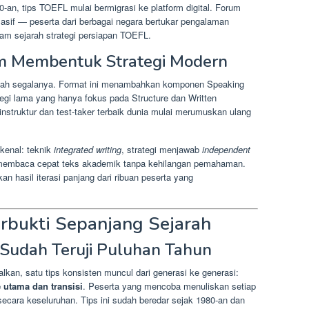
-an, tips TOEFL mulai bermigrasi ke platform digital. Forum
masif — peserta dari berbagai negara bertukar pengalaman
dalam sejarah strategi persiapan TOEFL.
am Membentuk Strategi Modern
h segalanya. Format ini menambahkan komponen Speaking
ategi lama yang hanya fokus pada Structure dan Written
 instruktur dan test-taker terbaik dunia mulai merumuskan ulang
a kenal: teknik
integrated writing
, strategi menjawab
independent
 membaca cepat teks akademik tanpa kehilangan pemahaman.
n hasil iterasi panjang dari ribuan peserta yang
rbukti Sepanjang Sejarah
g Sudah Teruji Puluhan Tahun
alkan, satu tips konsisten muncul dari generasi ke generasi:
e utama dan transisi
. Peserta yang mencoba menuliskan setiap
secara keseluruhan. Tips ini sudah beredar sejak 1980-an dan