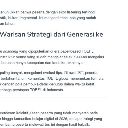
menunjukkan bahwa peserta dengan skor listening tertinggi
stik, bukan fragmental. Ini mengonfirmasi apa yang sudah
han tahun.
Warisan Strategi dari Generasi ke
n scanning
yang dipopulerkan di era paper-based TOEFL
k instruktur senior yang sudah mengajar sejak 1990-an mengakui
ng berubah hanya kecepatan dan konteks teknisnya.
paling banyak mengalami evolusi tips. Di awal iBT, peserta
ah bertahun-tahun, komunitas TOEFL global menemukan formula
r
dengan pola pembuka-detail-penutup dalam waktu ketat.
 lembaga persiapan TOEFL di Indonesia.
cerdasan kolektif jutaan peserta yang tidak menyerah pada
 hingga komunitas belajar digital di 2026, setiap strategi yang
embantu peserta melewati tes ini dengan hasil terbaik.