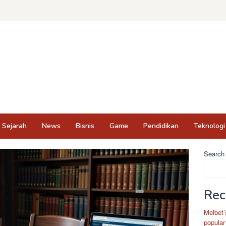
Sejarah
News
Bisnis
Game
Pendidikan
Teknologi
Search
Rec
Melbet’
popular