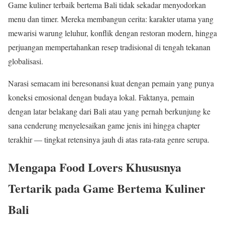
Game kuliner terbaik bertema Bali tidak sekadar menyodorkan
menu dan timer. Mereka membangun cerita: karakter utama yang
mewarisi warung leluhur, konflik dengan restoran modern, hingga
perjuangan mempertahankan resep tradisional di tengah tekanan
globalisasi.
Narasi semacam ini beresonansi kuat dengan pemain yang punya
koneksi emosional dengan budaya lokal. Faktanya, pemain
dengan latar belakang dari Bali atau yang pernah berkunjung ke
sana cenderung menyelesaikan game jenis ini hingga chapter
terakhir — tingkat retensinya jauh di atas rata-rata genre serupa.
Mengapa Food Lovers Khususnya
Tertarik pada Game Bertema Kuliner
Bali