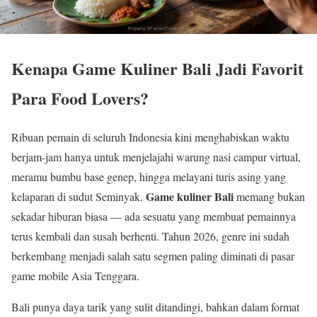
Kenapa Game Kuliner Bali Jadi Favorit
Para Food Lovers?
Ribuan pemain di seluruh Indonesia kini menghabiskan waktu
berjam-jam hanya untuk menjelajahi warung nasi campur virtual,
meramu bumbu base genep, hingga melayani turis asing yang
Game kuliner Bali
kelaparan di sudut Seminyak.
memang bukan
sekadar hiburan biasa — ada sesuatu yang membuat pemainnya
terus kembali dan susah berhenti. Tahun 2026, genre ini sudah
berkembang menjadi salah satu segmen paling diminati di pasar
game mobile Asia Tenggara.
Bali punya daya tarik yang sulit ditandingi, bahkan dalam format