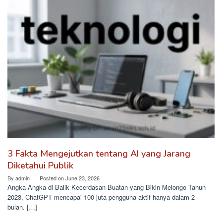
3 Fakta Mengejutkan tentang AI yang Jarang
Diketahui Publik
By
admin
Posted on
June 23, 2026
Angka-Angka di Balik Kecerdasan Buatan yang Bikin Melongo Tahun
2023, ChatGPT mencapai 100 juta pengguna aktif hanya dalam 2
bulan. […]