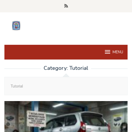
Skip
to
content
MENU
Category:
Tutorial
Tutorial