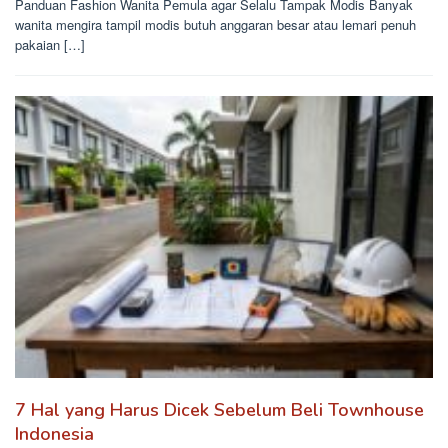
Panduan Fashion Wanita Pemula agar Selalu Tampak Modis Banyak
wanita mengira tampil modis butuh anggaran besar atau lemari penuh
pakaian […]
7 Hal yang Harus Dicek Sebelum Beli Townhouse
Indonesia