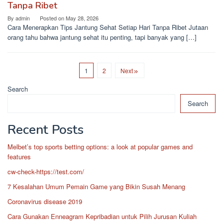
Tanpa Ribet
By
admin
Posted on
May 28, 2026
Cara Menerapkan Tips Jantung Sehat Setiap Hari Tanpa Ribet Jutaan
orang tahu bahwa jantung sehat itu penting, tapi banyak yang […]
1
2
Next
Search
Search
Recent Posts
Melbet’s top sports betting options: a look at popular games and
features
cw-check-https://test.com/
7 Kesalahan Umum Pemain Game yang Bikin Susah Menang
Coronavirus disease 2019
Cara Gunakan Enneagram Kepribadian untuk Pilih Jurusan Kuliah