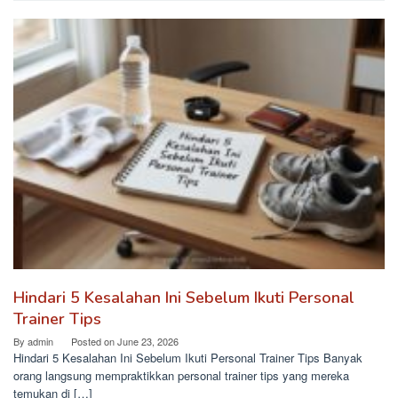
Hindari 5 Kesalahan Ini Sebelum Ikuti Personal
Trainer Tips
By
admin
Posted on
June 23, 2026
Hindari 5 Kesalahan Ini Sebelum Ikuti Personal Trainer Tips Banyak
orang langsung mempraktikkan personal trainer tips yang mereka
temukan di […]