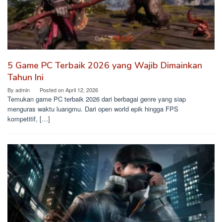
5 Game PC Terbaik 2026 yang Wajib Dimainkan
Tahun Ini
By
admin
Posted on
April 12, 2026
Temukan game PC terbaik 2026 dari berbagai genre yang siap
menguras waktu luangmu. Dari open world epik hingga FPS
kompetitif, […]