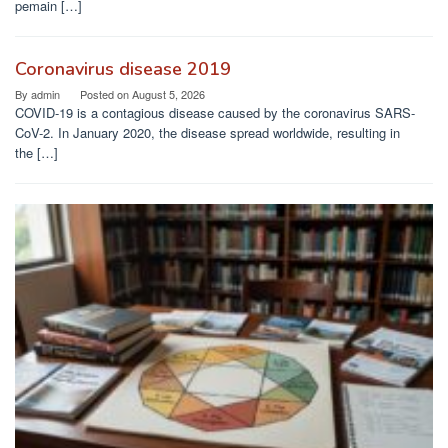
pemain […]
Coronavirus disease 2019
By
admin
Posted on
August 5, 2026
COVID-19 is a contagious disease caused by the coronavirus SARS-
CoV-2. In January 2020, the disease spread worldwide, resulting in
the […]