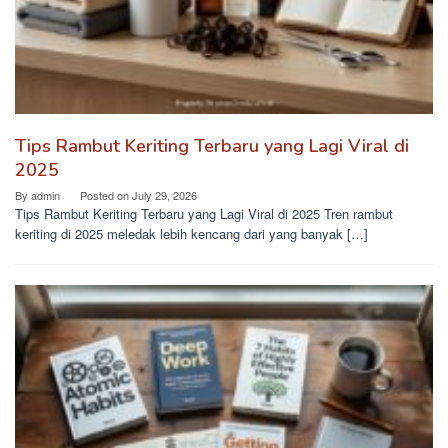
Tips Rambut Keriting Terbaru yang Lagi Viral di
2025
By
admin
Posted on
July 29, 2026
Tips Rambut Keriting Terbaru yang Lagi Viral di 2025 Tren rambut
keriting di 2025 meledak lebih kencang dari yang banyak […]