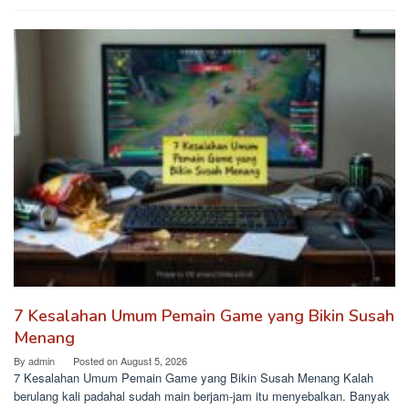
7 Kesalahan Umum Pemain Game yang Bikin Susah
Menang
By
admin
Posted on
August 5, 2026
7 Kesalahan Umum Pemain Game yang Bikin Susah Menang Kalah
berulang kali padahal sudah main berjam-jam itu menyebalkan. Banyak