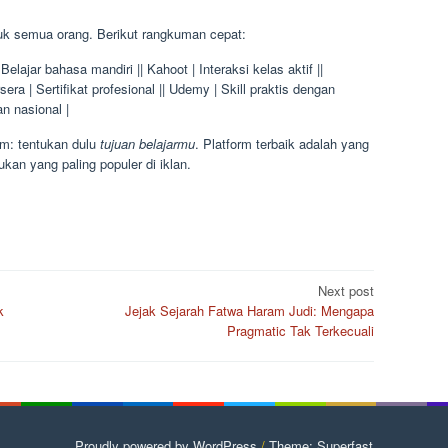
uk semua orang. Berikut rangkuman cepat:
Belajar bahasa mandiri || Kahoot | Interaksi kelas aktif ||
sera | Sertifikat profesional || Udemy | Skill praktis dengan
an nasional |
rm: tentukan dulu
tujuan belajarmu
. Platform terbaik adalah yang
kan yang paling populer di iklan.
Next post
k
Jejak Sejarah Fatwa Haram Judi: Mengapa
Pragmatic Tak Terkecuali
Proudly powered by WordPress
/
Theme: Superfast