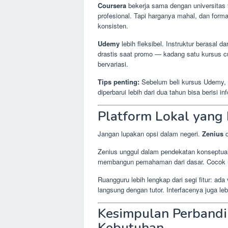
Coursera
bekerja sama dengan universitas t
profesional. Tapi harganya mahal, dan for
konsisten.
Udemy
lebih fleksibel. Instruktur berasal d
drastis saat promo — kadang satu kursus c
bervariasi.
Tips penting:
Sebelum beli kursus Udemy, se
diperbarui lebih dari dua tahun bisa berisi 
Platform Lokal yang
Jangan lupakan opsi dalam negeri.
Zenius
Zenius unggul dalam pendekatan konseptua
membangun pemahaman dari dasar. Cocok 
Ruangguru lebih lengkap dari segi fitur: ada v
langsung dengan tutor. Interfacenya juga l
Kesimpulan Perbandi
Kebutuhan