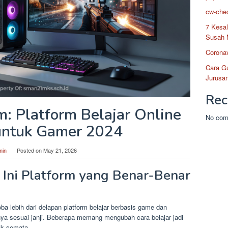
cw-chec
7 Kesa
Susah 
Coronav
Cara G
Jurusan
Rec
 Platform Belajar Online
No com
untuk Gamer 2024
min
Posted on
May 21, 2026
 Ini Platform yang Benar-Benar
a lebih dari delapan platform belajar berbasis game dan
anya sesuai janji. Beberapa memang mengubah cara belajar jadi
ck semata.