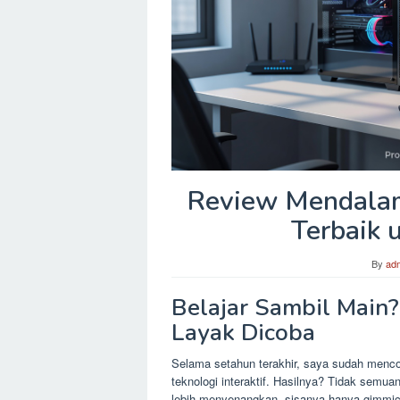
Review Mendalam:
Terbaik 
By
ad
Belajar Sambil Main?
Layak Dicoba
Selama setahun terakhir, saya sudah mencob
teknologi interaktif. Hasilnya? Tidak semu
lebih menyenangkan, sisanya hanya gimmi