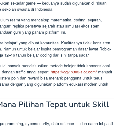
ni bukan sekadar game — keduanya sudah digunakan di ribuan
a sekolah swasta di Indonesia.
kulum resmi yang mencakup matematika, coding, sejarah,
ngun” replika peristiwa sejarah atau simulasi ekosistem.
panduan guru yang paham platform ini.
 belajar” yang dibuat komunitas. Kualitasnya tidak konsisten
n. Namun untuk belajar logika pemrograman dasar lewat Roblox
 12–16 tahun belajar coding dari sini tanpa sadar.
ulai banyak mendiskusikan metode belajar tidak konvensional
 dengan traffic tinggi seperti
https://qqvip303-slot.com/
menjadi
istem poin dan reward bisa menarik pengguna untuk terus
sama dengan yang digunakan platform edukasi modern untuk
ana Pilihan Tepat untuk Skill
programming, cybersecurity, data science — dua nama ini pasti