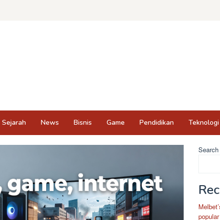
Sejarah
News
Bisnis
Game
Pendidikan
Teknologi
Search
Rec
Melbet’
popular