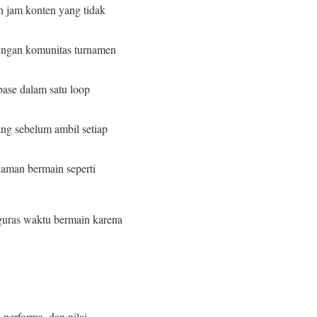
 jam konten yang tidak
dengan komunitas turnamen
ase dalam satu loop
ang sebelum ambil setiap
laman bermain seperti
guras waktu bermain karena
performa, dan nilai