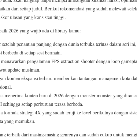
atkan dari setiap judul. Berikut rekomendasi yang sudah melewati sele
skor ulasan yang konsisten tinggi.
baik 2026 yang wajib ada di library kamu:
r setelah penantian panjang dengan dunia terbuka terluas dalam seri i
 berbeda di setiap sesi bermain.
 menawarkan pengalaman FPS extraction shooter dengan loop gameplay
ewat update musiman.
gan konten ekspansi terbaru memberikan tantangan manajemen kota da
ional.
rus menerima konten baru di 2026 dengan monster-monster yang diran
AI sehingga setiap perburuan terasa berbeda.
 formula strategi 4X yang sudah teruji ke level berikutnya dengan sis
peta yang memukau.
ang terbaik dari masing-masing genrenya dan sudah cukup untuk mengi