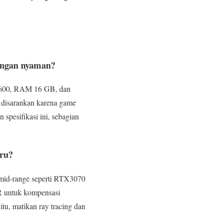
dengan nyaman?
 6600, RAM 16 GB, dan
t disarankan karena game
spesifikasi ini, sebagian
aru?
U mid-range seperti RTX3070
R untuk kompensasi
itu, matikan ray tracing dan