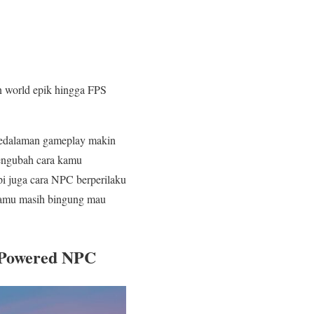
n world epik hingga FPS
n kedalaman gameplay makin
engubah cara kamu
pi juga cara NPC berperilaku
 kamu masih bingung mau
-Powered NPC