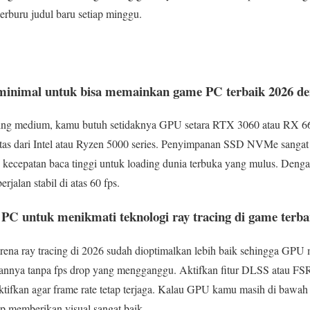
berburu judul baru setiap minggu.
C minimal untuk bisa memainkan game PC terbaik 2026 
etting medium, kamu butuh setidaknya GPU setara RTX 3060 atau RX
 atas dari Intel atau Ryzen 5000 series. Penyimpanan SSD NVMe sanga
cepatan baca tinggi untuk loading dunia terbuka yang mulus. Dengan 
rjalan stabil di atas 60 fps.
PC untuk menikmati teknologi ray tracing di game terb
arena ray tracing di 2026 sudah dioptimalkan lebih baik sehingga GP
kannya tanpa fps drop yang mengganggu. Aktifkan fitur DLSS atau FS
aktifkan agar frame rate tetap terjaga. Kalau GPU kamu masih di bawah 
tap memberikan visual sangat baik.