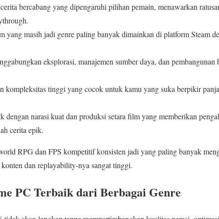
rita bercabang yang dipengaruhi pilihan pemain, menawarkan ratusan
ythrough.
tim yang masih jadi genre paling banyak dimainkan di platform Steam 
menggabungkan eksplorasi, manajemen sumber daya, dan pembangunan b
an kompleksitas tinggi yang cocok untuk kamu yang suka berpikir panj
ik dengan narasi kuat dan produksi setara film yang memberikan penga
h cerita epik.
n world RPG dan FPS kompetitif konsisten jadi yang paling banyak men
konten dan replayability-nya sangat tinggi.
e PC Terbaik dari Berbagai Genre
 tidak akan lengkap tanpa mempertimbangkan kualitas narasi, optimasi 