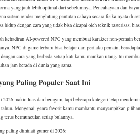
orma yang jauh lebih optimal dari sebelumnya. Pencahayaan dan bay
arena sistem render menghitung pantulan cahaya secara fisika nyata di se
 hidup dengan cara yang tidak bisa dicapai oleh teknik rasterisasi bias
h kehadiran AI-powered NPC yang membuat karakter non-pemain berpe
anya. NPC di game terbaru bisa belajar dari perilaku pemain, beradapt
i dengan cara yang berbeda setiap kali kamu mainkan ulang. Ini membuat
uhan jam berada di dunia yang sama.
ng Paling Populer Saat Ini
 di 2026 makin luas dan beragam, tapi beberapa kategori tetap mendomin
e tahun. Mengenali genre favorit kamu membantu menyempitkan pilihan
ng terus bermunculan setiap bulannya.
g paling diminati gamer di 2026: