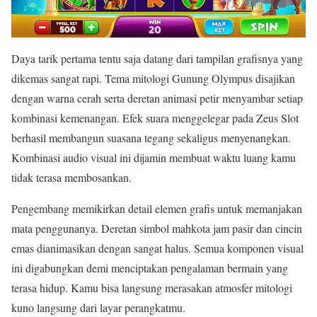
Daya tarik pertama tentu saja datang dari tampilan grafisnya yang
dikemas sangat rapi. Tema mitologi Gunung Olympus disajikan
dengan warna cerah serta deretan animasi petir menyambar setiap
kombinasi kemenangan. Efek suara menggelegar pada Zeus Slot
berhasil membangun suasana tegang sekaligus menyenangkan.
Kombinasi audio visual ini dijamin membuat waktu luang kamu
tidak terasa membosankan.
Pengembang memikirkan detail elemen grafis untuk memanjakan
mata penggunanya. Deretan simbol mahkota jam pasir dan cincin
emas dianimasikan dengan sangat halus. Semua komponen visual
ini digabungkan demi menciptakan pengalaman bermain yang
terasa hidup. Kamu bisa langsung merasakan atmosfer mitologi
kuno langsung dari layar perangkatmu.