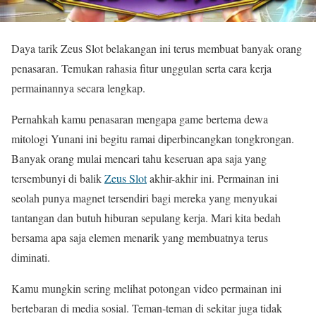
Daya tarik Zeus Slot belakangan ini terus membuat banyak orang
penasaran. Temukan rahasia fitur unggulan serta cara kerja
permainannya secara lengkap.
Pernahkah kamu penasaran mengapa game bertema dewa
mitologi Yunani ini begitu ramai diperbincangkan tongkrongan.
Banyak orang mulai mencari tahu keseruan apa saja yang
tersembunyi di balik
Zeus Slot
akhir-akhir ini. Permainan ini
seolah punya magnet tersendiri bagi mereka yang menyukai
tantangan dan butuh hiburan sepulang kerja. Mari kita bedah
bersama apa saja elemen menarik yang membuatnya terus
diminati.
Kamu mungkin sering melihat potongan video permainan ini
bertebaran di media sosial. Teman-teman di sekitar juga tidak